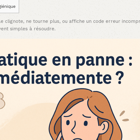
giénique
le clignote, ne tourne plus, ou affiche un code erreur incomp
vent simples à résoudre.