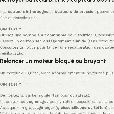
Les
capteurs infrarouges
ou
capteurs de pression
peuvent s
fine et poussiéreuse.
Que faire ?
Utilisez une
bombe à air comprimé
pour souffler la poussiè
Passez un
chiffon sec ou légèrement humide
(sans produit c
Consultez la notice pour lancer une
recalibration des capte
réinitialisation.
Relancer un moteur bloqué ou bruyant
Un moteur qui grince, vibre anormalement ou ne tourne plu
Que faire ?
Démontez la partie mobile (tambour ou râteau).
Inspectez les
engrenages
pour y retirer poussières, poils ou
Appliquez un
graissage léger (graisse silicone ou téflon)
sur
Vérifiez que rien n’entrave la rotation complète avant de rel