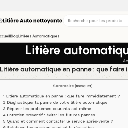
ccueil
Blog
Litières Automatiques
Litière automatiq
Ac
Litière automatique en panne : que fair
Sommaire
[
masquer
]
1
Litière automatique en panne : que faire immédiatement ?
2
Diagnostiquer la panne de votre litière automatique
3
Réparer les problèmes courants soi-même
4
Entretien préventif : éviter les futures pannes
5
Quand et comment contacter le service après‑vente ?
6
Solutions temporaires pendant la réparation