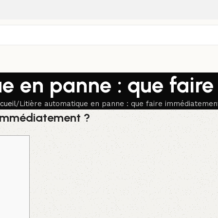
ue en panne : que fai
cueil
Litière automatique en panne : que faire immédiatemen
e immédiatement ?