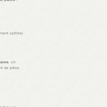
ement optimal
panne
. Un
t de pièce.