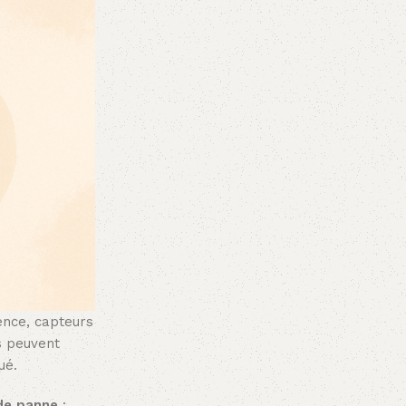
ence, capteurs
s peuvent
ué.
de panne
: