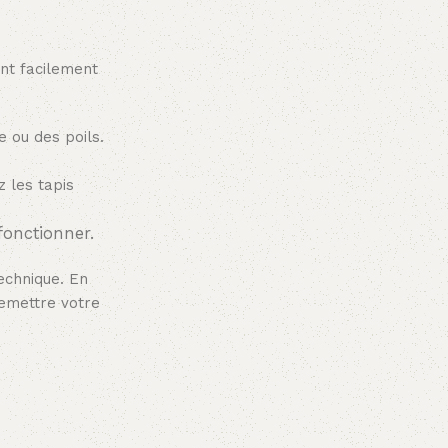
ent facilement
e ou des poils.
ez les tapis
fonctionner.
echnique. En
remettre votre