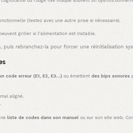
 clignotante ou rouge fixe indique souvent un dysfonctionnem
nctionnelle (testez avec une autre prise si nécessaire).
euvent griller si l’alimentation est instable.
s
, puis rebranchez-la pour forcer une réinitialisation sy
es
un code erreur (E1, E2, E3…)
ou émettent
des bips sonores
p
mal aligné.
.
 une
liste de codes dans son manuel
ou sur son site web. Con