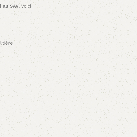
l au SAV
. Voici
itière