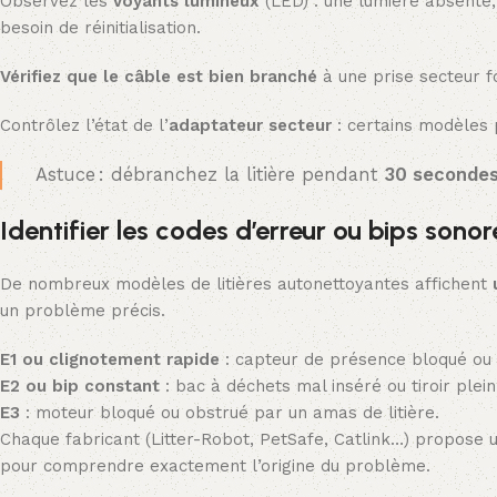
Observez les
voyants lumineux
(LED) : une lumière absente,
besoin de réinitialisation.
Vérifiez que le câble est bien branché
à une prise secteur fo
Contrôlez l’état de l’
adaptateur secteur
: certains modèles p
Astuce : débranchez la litière pendant
30 seconde
Identifier les codes d’erreur ou bips sonor
De nombreux modèles de litières autonettoyantes affichent
un problème précis.
E1 ou clignotement rapide
: capteur de présence bloqué ou 
E2 ou bip constant
: bac à déchets mal inséré ou tiroir plein
E3
: moteur bloqué ou obstrué par un amas de litière.
Chaque fabricant (Litter-Robot, PetSafe, Catlink…) propose
pour comprendre exactement l’origine du problème.