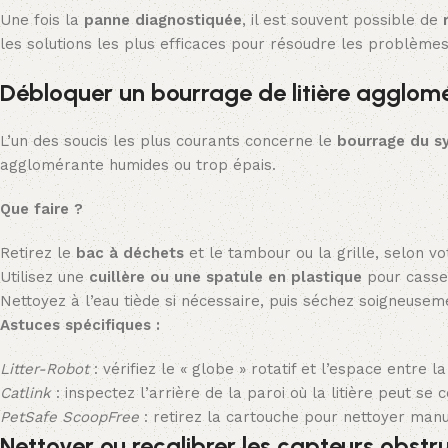
Une fois la
panne diagnostiquée
, il est souvent possible de
les solutions les plus efficaces pour résoudre les problèmes
Débloquer un bourrage de litière agglom
L’un des soucis les plus courants concerne le
bourrage du s
agglomérante humides ou trop épais.
Que faire ?
Retirez le
bac à déchets
et le tambour ou la grille, selon v
Utilisez une
cuillère ou une spatule en plastique
pour casse
Nettoyez à l’eau tiède si nécessaire, puis séchez soigneuse
Astuces spécifiques :
Litter-Robot
: vérifiez le « globe » rotatif et l’espace entre la
Catlink
: inspectez l’arrière de la paroi où la litière peut se c
PetSafe ScoopFree
: retirez la cartouche pour nettoyer man
Nettoyer ou recalibrer les capteurs obstr