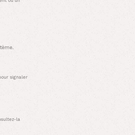
ent ou un
stème.
our signaler
sultez-la